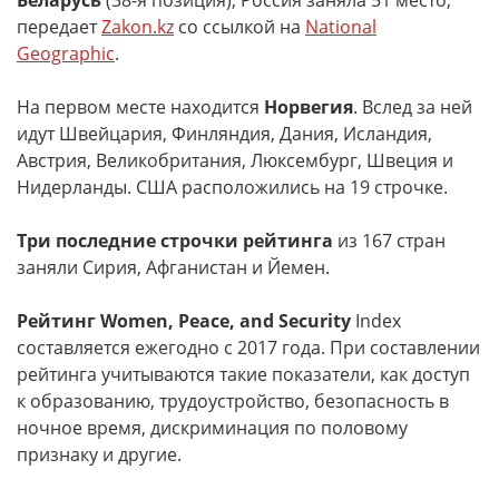
Беларусь
(38-я позиция), Россия заняла 51 место,
передает
Zakon.kz
со ссылкой на
National
Geographic
.
На первом месте находится
Норвегия
. Вслед за ней
идут Швейцария, Финляндия, Дания, Исландия,
Австрия, Великобритания, Люксембург, Швеция и
Нидерланды. США расположились на 19 строчке.
Три последние строчки рейтинга
из 167 стран
заняли Сирия, Афганистан и Йемен.
Рейтинг Women, Peace, and Security
Index
составляется ежегодно с 2017 года. При составлении
рейтинга учитываются такие показатели, как доступ
к образованию, трудоустройство, безопасность в
ночное время, дискриминация по половому
признаку и другие.