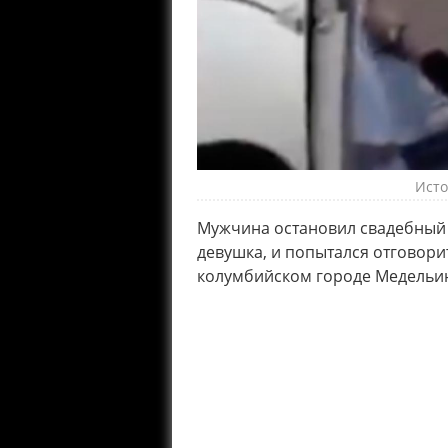
Исто
Мужчина остановил свадебный 
девушка, и попытался отговори
колумбийском городе Медельи