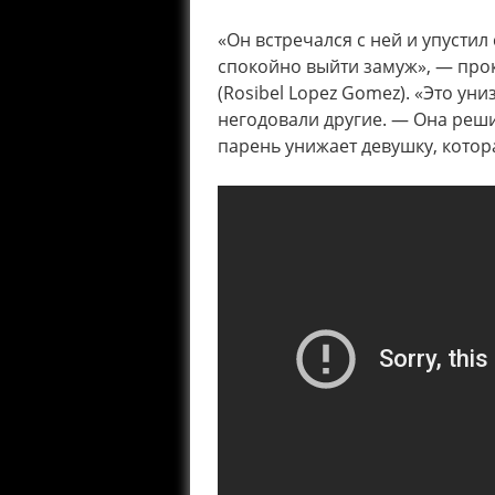
«Он встречался с ней и упустил
спокойно выйти замуж», — про
(Rosibel Lopez Gomez). «Это ун
негодовали другие. — Она реши
парень унижает девушку, котор