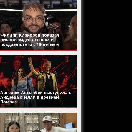
Филипп Киркоров показал
личное видео с сыном и
поздравил его с 13-летием
Айгерим Алтынбек выступила с
Андреа Бочелли в древней
Помпее