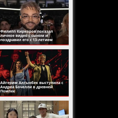
Филипп Киркоров показал
личное видео с сыном и
поздравил его с 13-летием
Айгерим Алтынбек выступила с
Андреа Бочелли в древней
Помпее