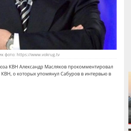
к фото: https://www.vokrug.tv
юза КВН Александр Масляков прокомментировал
КВН, о которых упомянул Сабуров в интервью в