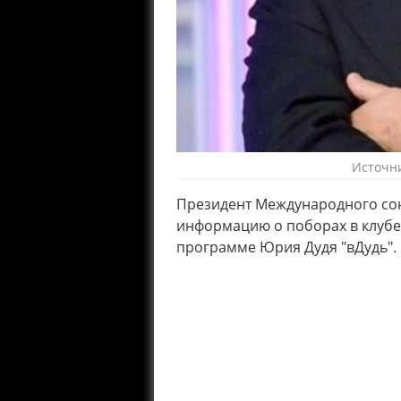
Источни
Президент Международного со
информацию о поборах в клубе 
программе Юрия Дудя "вДудь".