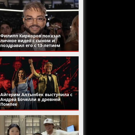
Филипп Киркоров показал
личное видео с сыном и
поздравил его с 13-летием
Айгерим Алтынбек выступила с
Андреа Бочелли в древней
Помпее