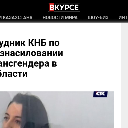
И КАЗАХСТАНА
НОВОСТИ МИРА
ШОУ-БИЗ
ИНТ
удник КНБ по
изнасиловании
ансгендера в
бласти