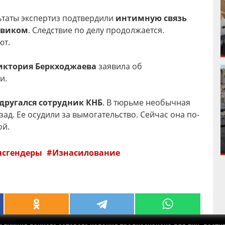
ьтаты экспертиз подтвердили
интимную связь
овиком
. Следствие по делу продолжается.
ют.
ктория Беркходжаева
заявила об
и.
другался сотрудник КНБ
. В тюрьме необычная
ад. Ее осудили за вымогательство. Сейчас она по-
ой.
нсгендеры
Изнасилование