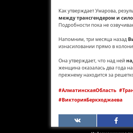
Как утверждает Умарова, резул
между трансгендером и сил
Подробности пока не озвучива
Напомним, три месяца назад
Ви
изнасиловании прямо в колони
Она утверждает, что над ней
на
женщина оказалась два года наз
прежнему находится за решетк
АлматинскаяОбласть
Тра
ВикторияБеркходжаева