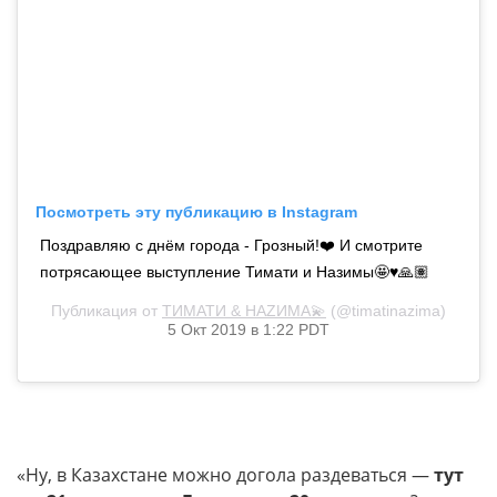
Посмотреть эту публикацию в Instagram
Поздравляю с днём города - Грозный!❤️ И смотрите
потрясающее выступление Тимати и Назимы🤩♥️🙏🏽
Публикация от
TИМАТИ & НAZИМА💫
(@timatinazima)
5 Окт 2019 в 1:22 PDT
«Ну, в Казахстане можно догола раздеваться —
тут