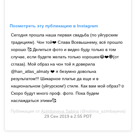
Посмотреть эту публикацию в Instagram
Сегодня прошла наша первая свадьба (по уйгурским
традициям). Чон той❤️ Слава Всевышнему, всё прошло
хорошо 🥰 Делиться фото и видео буду только в том
случае, если будете желать только хорошее😂❤️🧿(от
сглаза). Мой образ на чон той я доверила
@han_atlas_almaty ❤️ я безумно довольна
результатом!!! Шикарное платье да еще и в
национальном (уйгурском!) стиле. Как вам мой образ?☺️
Скоро будут много проф. фото. Пока будем
наслаждаться этими🥰
Публикация от
Azimbayeva Sabina️️
(@sabina_azimbayeva)
29 Сен 2019 в 2:55 PDT