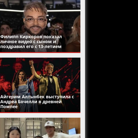
Филипп Киркоров показал
личное видео с сыном и
поздравил его с 13-летием
Айгерим Алтынбек выступила с
Андреа Бочелли в древней
Помпее