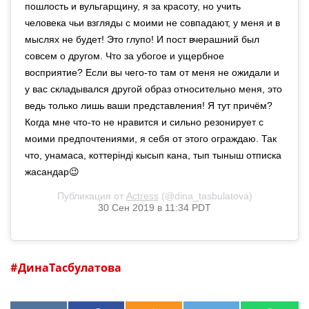
пошлость и вульгарщину, я за красоту, но учить
человека чьи взгляды с моими не совпадают, у меня и в
мыслях не будет! Это глупо! И пост вчерашний был
совсем о другом. Что за убогое и ущербное
восприятие? Если вы чего-то там от меня не ожидали и
у вас складывался другой образ относительно меня, это
ведь только лишь ваши представления! Я тут причём?
Когда мне что-то не нравится и сильно резонирует с
моими предпочтениями, я себя от этого ограждаю. Так
что, унамаса, коттерiндi кысып кана, тып тыныш отписка
жасандар😉
Публикация от
Actress
(@dina_tasbulatova)
30 Сен 2019 в 11:34 PDT
ДинаТасбулатова