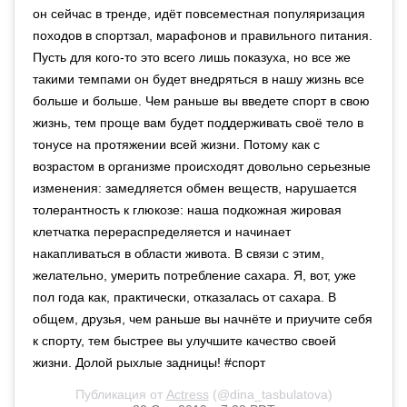
он сейчас в тренде, идёт повсеместная популяризация
походов в спортзал, марафонов и правильного питания.
Пусть для кого-то это всего лишь показуха, но все же
такими темпами он будет внедряться в нашу жизнь все
больше и больше. Чем раньше вы введете спорт в свою
жизнь, тем проще вам будет поддерживать своё тело в
тонусе на протяжении всей жизни. Потому как с
возрастом в организме происходят довольно серьезные
изменения: замедляется обмен веществ, нарушается
толерантность к глюкозе: наша подкожная жировая
клетчатка перераспределяется и начинает
накапливаться в области живота. В связи с этим,
желательно, умерить потребление сахара. Я, вот, уже
пол года как, практически, отказалась от сахара. В
общем, друзья, чем раньше вы начнёте и приучите себя
к спорту, тем быстрее вы улучшите качество своей
жизни. Долой рыхлые задницы! #спорт
Публикация от
Actress
(@dina_tasbulatova)