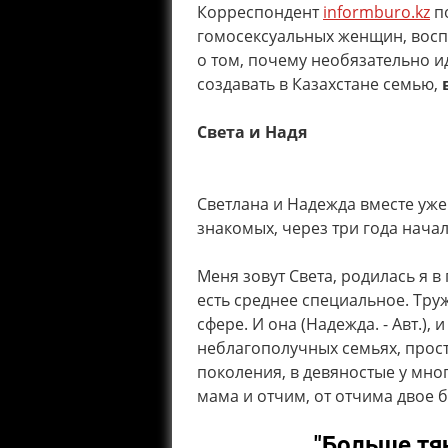
Корреспондент
informburo.kz
по
гомосексуальных женщин, восп
о том, почему необязательно ид
создавать в Казахстане семью,
Света и Надя
Светлана и Надежда вместе уж
знакомых, через три года начал
Меня зовут Света, родилась я в
есть среднее специальное. Тру
сфере. И она (Надежда. - Авт.), 
неблагополучных семьях, прост
поколения, в девяностые у мно
мама и отчим, от отчима двое б
"Больше тя