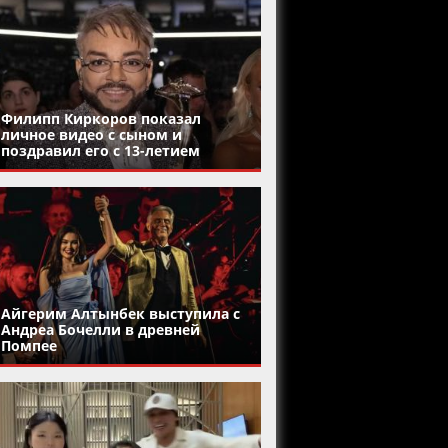
Филипп Киркоров показал
личное видео с сыном и
поздравил его с 13-летием
Айгерим Алтынбек выступила с
Андреа Бочелли в древней
Помпее