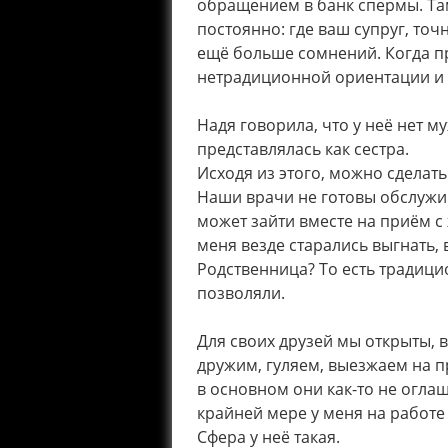
обращением в банк спермы. Та
постоянно: где ваш супруг, точн
ещё больше сомнений. Когда пр
нетрадиционной ориентации и 
Надя говорила, что у неё нет му
представлялась как сестра.
Исходя из этого, можно сделать
Наши врачи не готовы обслужив
может зайти вместе на приём с ж
меня везде старались выгнать, 
Родственница? То есть традици
позволяли.
Для своих друзей мы открыты,
дружим, гуляем, выезжаем на пр
в основном они как-то не оглаш
крайней мере у меня на работе
Сфера у неё такая.