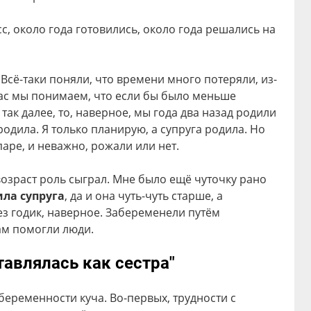
с, около года готовились, около года решались на
Всё-таки поняли, что времени много потеряли, из-
час мы понимаем, что если бы было меньше
так далее, то, наверное, мы года два назад родили
 родила. Я только планирую, а супруга родила. Но
аре, и неважно, рожали или нет.
возраст роль сыграл. Мне было ещё чуточку рано
ла супруга
, да и она чуть-чуть старше, а
ез годик, наверное. Забеременели путём
ам помогли люди.
тавлялась как сестра"
еременности куча. Во-первых, трудности с