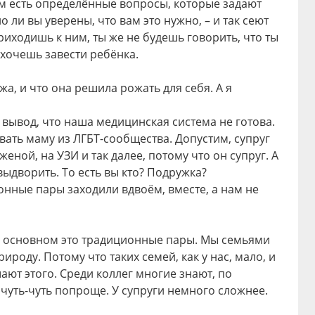
м есть определённые вопросы, которые задают
о ли вы уверены, что вам это нужно, – и так сеют
иходишь к ним, ты же не будешь говорить, что ты
хочешь завести ребёнка.
жа, и что она решила рожать для себя. А я
 вывод, что наша медицинская система не готова.
ать маму из ЛГБТ-сообщества. Допустим, супруг
еной, на УЗИ и так далее, потому что он супруг. А
выдворить. То есть вы кто? Подружка?
онные пары заходили вдвоём, вместе, а нам не
 в основном это традиционные пары. Мы семьями
ироду. Потому что таких семей, как у нас, мало, и
ают этого. Среди коллег многие знают, по
 чуть-чуть попроще. У супруги немного сложнее.