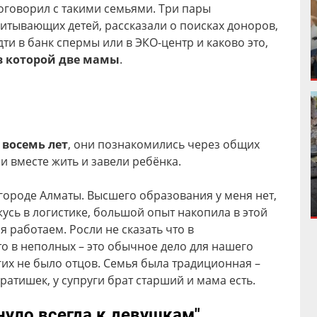
говорил с такими семьями. Три пары
итывающих детей, рассказали о поисках доноров,
ти в банк спермы или в ЭКО-центр и каково это,
в которой две мамы
.
е
восемь лет
, они познакомились через общих
и вместе жить и завели ребёнка.
 городе Алматы. Высшего образования у меня нет,
жусь в логистике, большой опыт накопила в этой
и я работаем. Росли не сказать что в
о в неполных – это обычное дело для нашего
гих не было отцов. Семья была традиционная –
ратишек, у супруги брат старший и мама есть.
нуло всегда к девушкам"