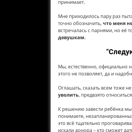
принимает.
Мне приходилось пару раз пыта
точно обозначить,
что меня 
встречалась с парнями, но её т
девушкам.
"Следу
Мы, естественно, официально н
этого не позволяет, да и надоб
Оглашать, сказать всем тоже н
уволить
, предвзято относиться
К решению завести ребёнка мы 
понимаете, незапланированных д
это всё тщательно проговарива
искали донора – кто сможет дат