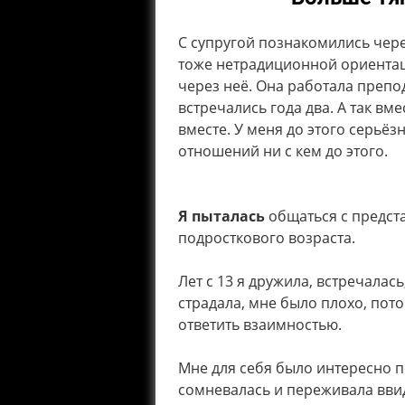
С супругой познакомились чере
тоже нетрадиционной ориентац
через неё. Она работала препо
встречались года два. А так вм
вместе. У меня до этого серьё
отношений ни с кем до этого.
Я пыталась
общаться с предст
подросткового возраста.
Лет с 13 я дружила, встречалас
страдала, мне было плохо, пото
ответить взаимностью.
Мне для себя было интересно п
сомневалась и переживала ввид