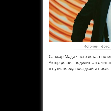
Источник фото: 
Санжар Мади часто летает по ми
Актер решил поделиться с чит
в пути, перед поездкой и после 