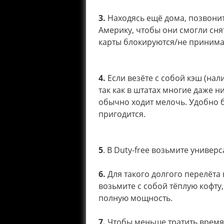
3.
Находясь ещё дома, позвоните
Америку, чтобы они смогли сня
карты блокируются/не принима
4.
Если везёте с собой кэш (нал
так как в штатах многие даже н
обычно ходит мелочь. Удобно б
пригодится.
5
. В Duty-free возьмите универ
6.
Для такого долгого перелёта
возьмите с собой тёплую кофту
полную мощность.
7.
Чтобы меньше тратить время 