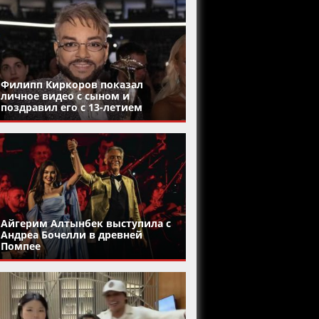
Филипп Киркоров показал
личное видео с сыном и
поздравил его с 13-летием
Айгерим Алтынбек выступила с
Андреа Бочелли в древней
Помпее