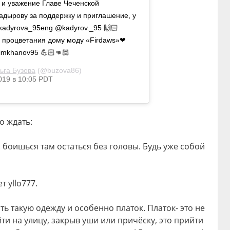
 и уважение Главе Чеченской
адырову за поддержку и приглашение, у
adyrova_95eng @kadyrov._95 🙌🏻
 процветания дому моду «Firdaws»❤
imkhanov95 💪🏻👊🏻
ьга Бузова
(@buzova86)
019 в 10:05 PDT
о ждать:
.. боишься там остаться без головы. Будь уже собой
т yllo777.
ть такую одежду и особенно платок. Платок- это не
ти на улицу, закрыв уши или причёску, это прийти