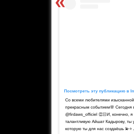
Посмотреть эту публикацию в I
Со всеми любителями изысканной 
прекрасным событием🌸 Сегодня 
@firdaws_officiel 👏🏻И, конечно
талантливую Айшат Кадырову, ты ум
которую ты для нас создаёшь 💫⭐