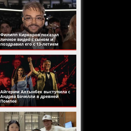
Филипп Киркоров показал
личное видео с сыном и
поздравил его с 13-летием
Айгерим Алтынбек выступила с
Андреа Бочелли в древней
Помпее