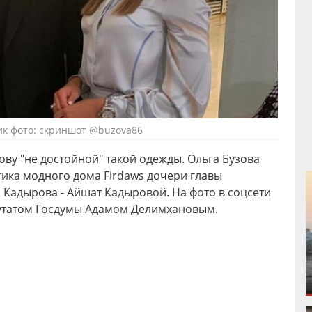
к фото: скриншот @buzova86
ову "не достойной" такой одежды. Ольга Бузова
тика модного дома Firdaws дочери главы
Кадырова - Айшат Кадыровой. На фото в соцсети
путатом Госдумы Адамом Делимхановым.