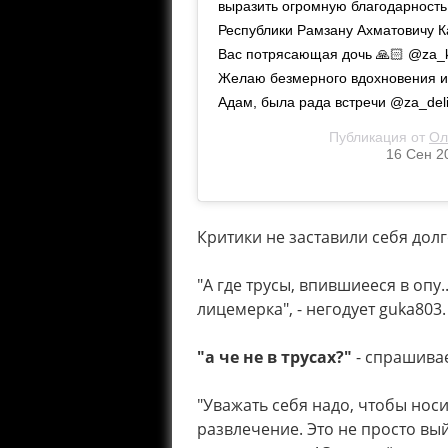
выразить огромную благодарность
Республики Рамзану Ахматовичу К
Вас потрясающая дочь 🙏🏻 @za_k
Желаю безмерного вдохновения и
Адам, была рада встречи @za_del
Публикация от
Ол
16 Сен 2
Критики не заставили себя долг
"А где трусы, впившиееся в опу
лицемерка", - негодует guka803.
"а че не в трусах?"
- спрашивае
"Уважать себя надо, чтобы носи
развлечение. Это не просто вый