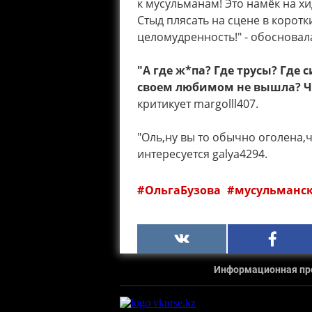
к мусульманам! Это намёк на хид
Стыд плясать на сцене в коротк
целомудренность!" - обосновала
"А где ж*па? Где трусы? Где 
своем любимом не вышла? Чё
критикует margolll407.
"Оль,ну вы то обычно оголена,ч
интересуется galya4294.
ОльгаБузова
мусульманс
Информационная прод