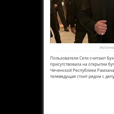
Источни
Пользователи Сети считают Буз
присутствовала на открытии бу
Чеченской Республики Рамзана 
телеведущая стоит рядом с де