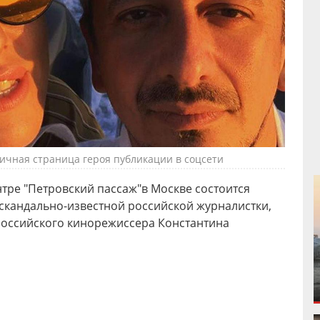
Личная страница героя публикации в соцсети
нтре "Петровский пассаж"в Москве состоится
скандально-известной российской журналистки,
российского кинорежиссера Константина