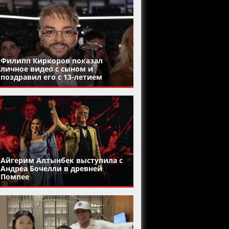
Филипп Киркоров показал
личное видео с сыном и
поздравил его с 13-летием
Айгерим Алтынбек выступила с
Андреа Бочелли в древней
Помпее