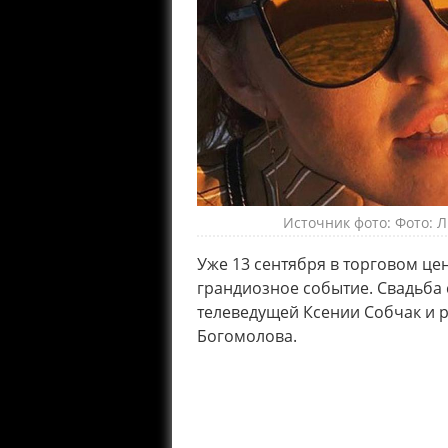
Источник фото: Фото: 
Уже 13 сентября в торговом це
грандиозное событие. Свадьба 
телеведущей Ксении Собчак и 
Богомолова.