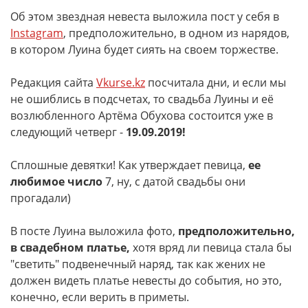
Об этом звездная невеста выложила пост у себя в
Instagram
, предположительно, в одном из нарядов,
в котором Луина будет сиять на своем торжестве.
Редакция сайта
Vkurse.kz
посчитала дни, и если мы
не ошиблись в подсчетах, то свадьба Луины и её
возлюбленного Артёма Обухова состоится уже в
следующий четверг -
19.09.2019!
Сплошные девятки! Как утверждает певица,
ее
любимое число
7, ну, с датой свадьбы они
прогадали)
В посте Луина выложила фото,
предположительно,
в свадебном платье,
хотя вряд ли певица стала бы
"светить" подвенечный наряд, так как жених не
должен видеть платье невесты до события, но это,
конечно, если верить в приметы.