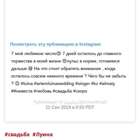
Посмотреть эту публикацию в Instagram
7 моё любимое число😍 7 дней осталось до главного
торжества в моей жизни 😍пульс в норме, готовимся
дальше 😅 На что стоит обратить внимание , когда
осталось совсем немного времени ? Чего бы не забыть
? 😊 #luina #artemluinawedding #singer #kz #almaty
##невеста #любовь #свадьба #скоро
Публикация от
𝓛𝓾𝓲𝓩𝓪
(@luinaofficial)
11 Сен 2019 в 9:50 PDT
свадьба
Луина