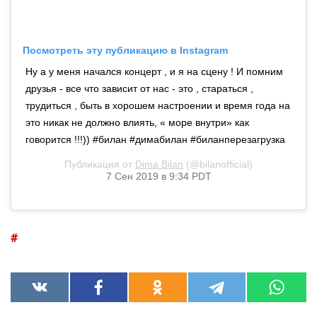
Посмотреть эту публикацию в Instagram
Ну а у меня начался концерт , и я на сцену ! И помним
друзья - все что зависит от нас - это , стараться ,
трудиться , быть в хорошем настроении и время года на
это никак не должно влиять, « море внутри» как
говорится !!!)) #билан #димабилан #биланперезагрузка
Публикация от
Dima Bilan
(@bilanofficial)
7 Сен 2019 в 9:34 PDT