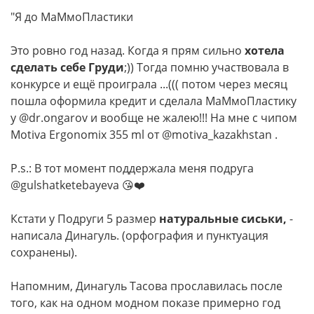
"Я до МаМмоПластики
Это ровно год назад. Когда я прям сильно
хотела
сделать себе Груди
;)) Тогда помню участвовала в
конкурсе и ещё проиграла ...((( потом через месяц
пошла оформила кредит и сделала МаМмоПластику
у @dr.ongarov и вообще не жалею!!! На мне с чипом
Motiva Ergonomiх 355 ml от @motiva_kazakhstan .
P.s.: В тот момент поддержала меня подруга
@gulshatketebayeva 😘❤️
Кстати у Подруги 5 размер
натуральные сиськи,
-
написала Динагуль. (орфография и пунктуация
сохранены).
Напомним, Динагуль Тасова прославилась после
того, как на одном модном показе примерно год