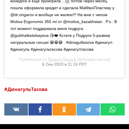
конкурсе и ещё проиграла ...((( потом через месяц
пошла оформила кредит и сделала МаМмоПластику у
@dr.ongarov и вообще не жалею!!! На мне с чипом
Motiva Ergonomiх 355 ml от @motiva_kazakhstan . P.s.: В
тот момент поддержала меня подруга
@gulshatketebayeva 😘❤️ Кстати у Подруги 5-размер
натуральные сиськи 😁😁😁 . #dinagultasova #динагул
#динагуль #динагультасова #динагултасова
Публикация от
Dinagul Tasova
(@dinagul.tasova)
6 Сен 2019 в 11:16 PDT
ДинагульТасова