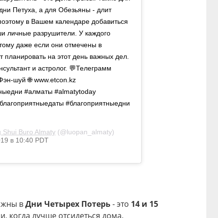
ни Петуха, а для Обезьяны - длит
 поэтому в Вашем календаре добавиться
ши личные разрушители. У каждого
этому даже если они отмечены в
т планировать на этот день важных дел.
нсультант и астролог. 💬Телеграмм
Фэн-шуй 🌐 www.etcon.kz ⠀
ныедни #алматы #almatytoday
#благоприятныедаты #благоприятныедни
Shui Buro Almaty
(@luopan_almaty)
019 в 10:40 PDT
рожны в
Дни Четырех Потерь
- это
14 и 15
и, когда лучше отсидеться дома.