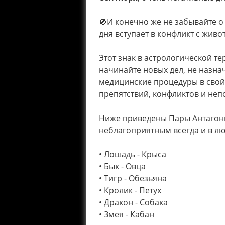
⠀
🚫И конечно же не забывайте о
дня вступает в конфликт с жив
Этот знак в астрологической т
начинайте новых дел, не назна
медицинские процедуры в сво
препятствий, конфликтов и не
Ниже приведены Пары Антагонис
неблагоприятным всегда и в лю
⠀
• Лошадь - Крыса
• Бык - Овца
• Тигр - Обезьяна
• Кролик - Петух
• Дракон - Собака
• Змея - Кабан