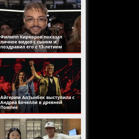
Филипп Киркоров показал
личное видео с сыном и
поздравил его с 13-летием
Айгерим Алтынбек выступила с
Андреа Бочелли в древней
Помпее