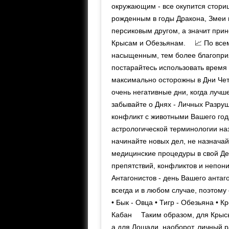
окружающим - все окупится стори
рожденным в годы Дракона, Змеи 
персиковым другом, а значит при
Крысам и Обезьянам. ⠀ 📈 По все
насыщенным, тем более благоприя
постарайтесь использовать время 
максимально осторожны в Дни Четы
очень негативные дни, когда лучш
забывайте о Днях - Личных Разруш
конфликт с животными Вашего года
астрологической терминологии на
начинайте новых дел, не назначай
медицинские процедуры в свой Де
препятствий, конфликтов и непо
Антагонистов - день Вашего антаг
всегда и в любом случае, поэтому 
• Бык - Овца • Тигр - Обезьяна • К
Кабан ⠀ Таким образом, для Крыс
а для Лошади, наоборот, личный р