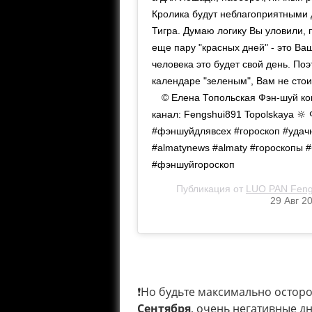
Кролика будут неблагоприятными д
Тигра. Думаю логику Вы уловили,
еще пару "красных дней" - это Ва
человека это будет свой день. По
календаре "зеленым", Вам не стои
⠀ ©️ Елена Топольская Фэн-шуй ко
канал: Fengshui891 Topolskaya 🔆 
#фэншуйдлявсех #гороскоп #удач
#almatynews #almaty #гороскопы 
#фэншуйгороскоп
Публикация от
LUO PAN Feng 
29 Авг 2
⠀
❗️Но будьте максимально осто
Сентября
, очень негативные дн