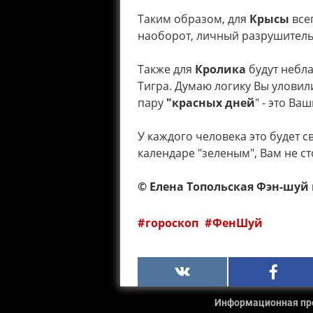
⠀
Таким образом, для
Крысы
все
наоборот, личный разрушитель 
Также для
Кролика
будут небла
Тигра. Думаю логику Вы уловил
пару
"красных дней
" - это В
У каждого человека это будет с
календаре "зеленым", Вам не ст
⠀
©️ Елена Топольская Фэн-шуй 
гороскоп
ФенШуй
Информационная прод