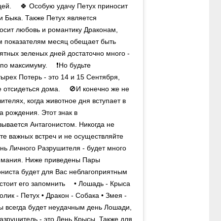
цей. ⠀ 🍀 Особую удачу Петух приносит
и Быка. Также Петух является
носит любовь и романтику Драконам,
м показателям месяц обещает быть
тных зеленых дней достаточно много -
по максимуму. ⠀ ❗️Но будьте
рех Потерь - это 14 и 15 Сентября,
е отсидеться дома. ⠀ 🚫И конечно же не
ителях, когда животное дня вступает в
 рождения. Этот знак в
зывается Антагонистом. Никогда не
те важных встреч и не осуществляйте
нь Личного Разрушителя - будет много
нимания. Ниже приведены Пары
ониста будет для Вас неблагоприятным
стоит его запомнить ⠀ • Лошадь - Крыса
ролик - Петух • Дракон - Собака • Змея -
ы всегда будет неудачным день Лошади,
азрушитель - это День Крысы. Также для