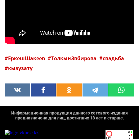
ЕркешШакеев
ТолкынЗвбирова
свадьба
кызузату
Информационная продукция данного сетевого издания
предназначена для лиц, достигших 18 лет и старше.
`