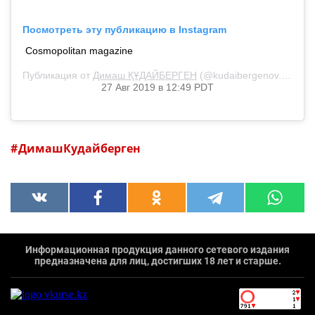
Посмотреть эту публикацию в Instagram
Cosmopolitan magazine
Публикация от
Димаш ҚҰДАЙБЕРГЕН
(@kudaibergenov.dimash)
27 Авг 2019 в 12:49 PDT
ДимашКудайберген
Информационная продукция данного сетевого издания
предназначена для лиц, достигших 18 лет и старше.
`