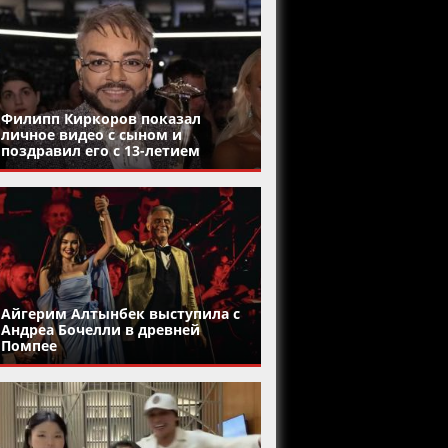
Филипп Киркоров показал
личное видео с сыном и
поздравил его с 13-летием
Айгерим Алтынбек выступила с
Андреа Бочелли в древней
Помпее