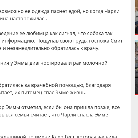
возможно ее одежда пахнет едой, но когда Чарли
щина насторожилась.
дение ее любимца как сигнал, что собака так
то информацию. Пощупав свою грудь, госпожа Смит
 и незамедлительно обратилась к врачу.
ния у Эммы диагностировали рак молочной
братилась за врачебной помощью, благодаря
итает, их питомец спас Эмме жизнь.
р Эммы отметил, если бы она пришла позже, все
ь вся семья считает, что Чарли спасла Эмме
женщиной по имени Клер Гест, которая заявила,