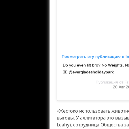
Посмотреть эту публикацию в I
Do you even lift bro? No Weights, N
🏋️‍♂️ @evergladesholidaypark
Публикация от
Fr
20 Авг 2
«Жестоко использовать животно
выгоды. У аллигатора это вызыв
Leahy), сотрудница Общества 