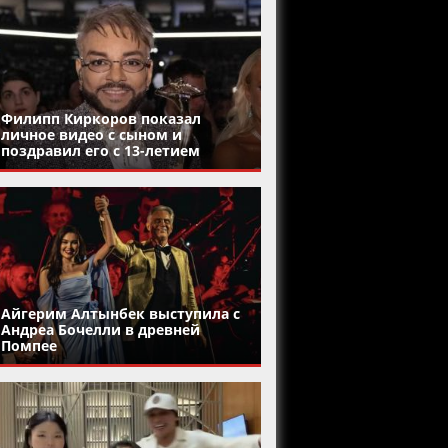
Филипп Киркоров показал
личное видео с сыном и
поздравил его с 13-летием
Айгерим Алтынбек выступила с
Андреа Бочелли в древней
Помпее