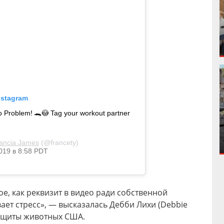
nstagram
o Problem! 🐊😳 Tag your workout partner
ancia James
(@francety)
019 в 8:58 PDT
е, как реквизит в видео ради собственной
ает стресс», — высказалась Дебби Лихи (Debbie
защиты животных США.