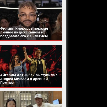
Филипп Киркоров показал
личное видео с сыном и
поздравил его с 13-летием
Айгерим Алтынбек выступила с
Андреа Бочелли в древней
Помпее