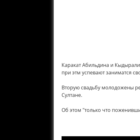
Каракат Абильдина и Кыдырали
при этм успевают заниматся св
Вторую свадьбу молодожены реш
Султане.
Об этом "только что поженивши