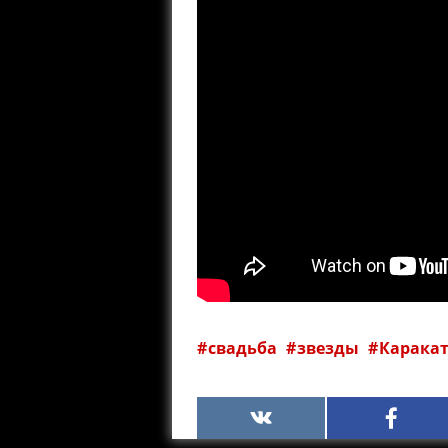
свадьба
звезды
Карака