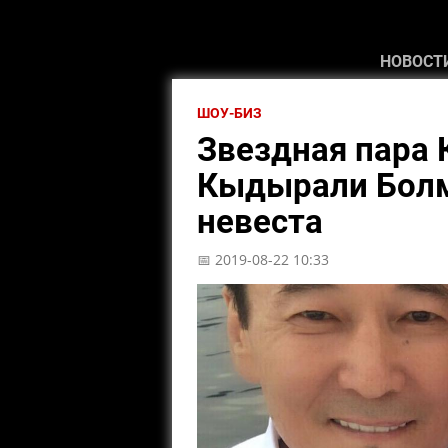
НОВОСТ
ШОУ-БИЗ
Звездная пара 
Кыдырали Болм
невеста
📅 2019-08-22 10:33