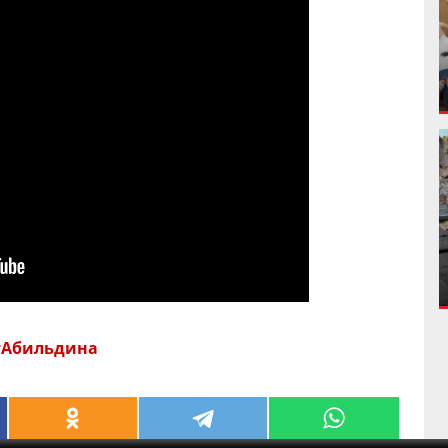
тАбильдина