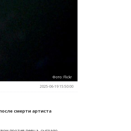
Фото: Flickr
2025-06-19 15:50:00
после смерти артиста
вом против певца, сыграло