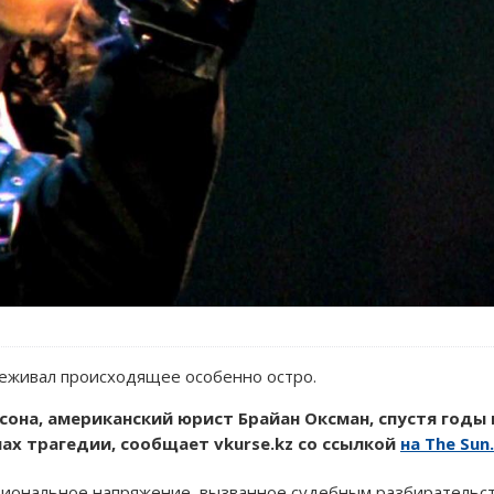
ереживал происходящее особенно остро.
на, американский юрист Брайан Оксман, спустя годы 
ах трагедии, сообщает vkurse.kz со ссылкой
на The Sun.
циональное напряжение, вызванное судебным разбирательст