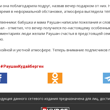
 она поблагодарила подруг, назвав вечер подарком от них. 
время в неформальной обстановке, атмосфера выглядела тё
венники: бабушка и мама Раушан написали пожелания и сло
ал - отметил, что вечер получился по-настоящему особенны
мментариях люди желали Раушан счастья в предстоящей сем
о.
койной и уютной атмосфере. Теперь внимание подписчиков
РаушанКудайберген
укция данного сетевого издания предназначена для лиц, достиг