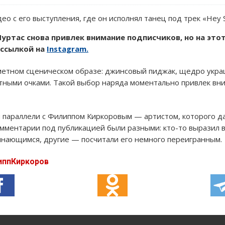
ео с его выступления, где он исполнял танец под трек «Hey 
уртас снова привлек внимание подписчиков, но на это
 ссылкой на
Instagram.
заметном сценическом образе: джинсовый пиджак, щедро ук
тными очками. Такой выбор наряда моментально привлек вни
 параллели с Филиппом Киркоровым — артистом, которого да
мментарии под публикацией были разными: кто-то выразил 
инающимся, другие — посчитали его немного переигранным.
иппКиркоров