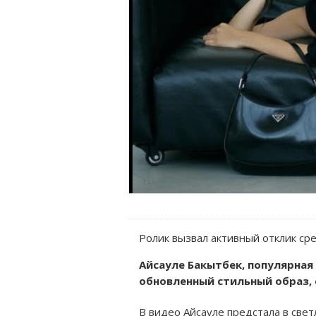
Ролик вызвал активный отклик сре
Айсауле Бакытбек, популярная
обновленный стильный образ, 
В видео Айсауле предстала в све