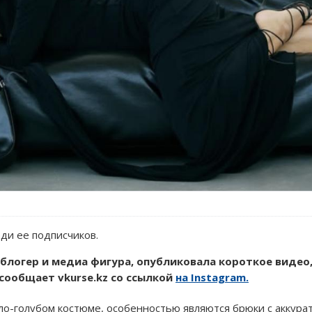
ди ее подписчиков.
 блогер и медиа фигура, опубликовала короткое видео,
сообщает vkurse.kz со ссылкой
на Instagram.
тло-голубом костюме, особенностью являются брюки с аккур