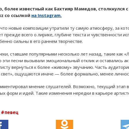
ib, более известный как Бахтияр Мамедов, столкнулся 
kz со ссылкой
на Instagram.
то новые композиции утратили ту самую атмосферу, за кот
дёт прежде всего о лирике, глубине текста и чувственности и
бенно сильны в его раннем творчестве.
еки, ставшие популярными несколько лет назад, такие как «
о эти песни вызывали эмоциональный отклик и оставались ак
тисту вернуться к более «живому» звучанию. Часть аудитори
 свет», ощущаются иначе — более формально, менее личнос
омментировал мнение слушателей. Возможно, текущий этап в
ых форм и идей. Такие изменения нередки в карьере артисто
певец