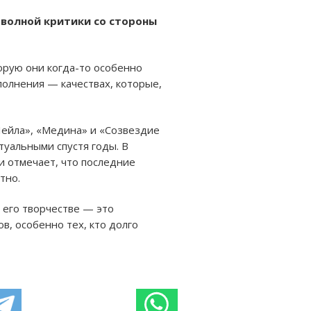
с волной критики со стороны
орую они когда-то особенно
сполнения — качествах, которые,
Лейла», «Медина» и «Созвездие
туальными спустя годы. В
и отмечает, что последние
тно.
 его творчестве — это
в, особенно тех, кто долго