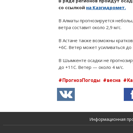
В ряде регионов пройдут осадк
со ссылкой
на Казгидромет.
В Алматы прогнозируется небольш
ветра составит около 2,9 м/с.
В Астане также возможны кратков
+6C. Ветер может усиливаться до 5
В Шымкенте осадки не прогнозир
до +11C. Ветер — около 4 м/с.
ПрогнозПогоды
весна
Ка
Информационная прод