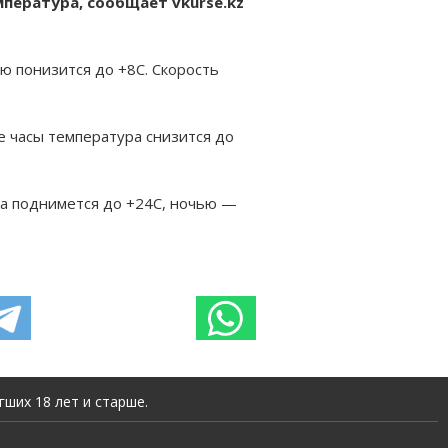
мпература, сообщает vkurse.kz
ю понизится до +8C. Скорость
е часы температура снизится до
а поднимется до +24C, ночью —
ших 18 лет и старше.