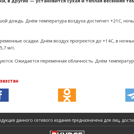
и, в других — установится сухая и тёплая весенняя те
ой дождь. Днём температура воздуха достигнет +21C, ночь
ременные осадки. Днём воздух прогреется до +14C, в ночны
,7 м/с.
уются. Ожидается переменная облачность. Днём температур
захстан
укция данного сетевого издания предназначена для лиц, достиг