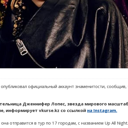
публиковал официальный аккаунт знаменитости, сообщив, 
ительница Дженнифер Лопес, звезда мирового масштаб
не, информирует vkurse.kz со ссылкой
на Instagram.
на отправится в тур по 17 городам, с названием Up All Night