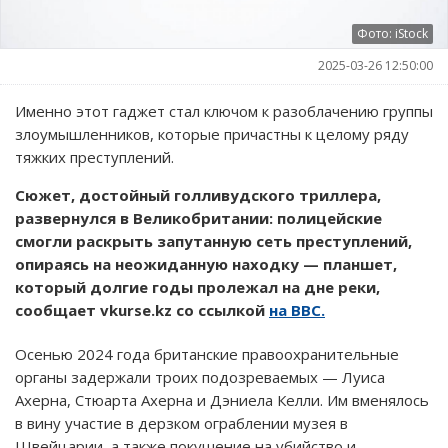
Фото: iStock
2025-03-26 12:50:00
Именно этот гаджет стал ключом к разоблачению группы
злоумышленников, которые причастны к целому ряду
тяжких преступлений.
Сюжет, достойный голливудского триллера,
развернулся в Великобритании: полицейские
смогли раскрыть запутанную сеть преступлений,
опираясь на неожиданную находку — планшет,
который долгие годы пролежал на дне реки,
сообщает vkurse.kz со ссылкой
на BBC.
Осенью 2024 года британские правоохранительные
органы задержали троих подозреваемых — Луиса
Ахерна, Стюарта Ахерна и Дэниела Келли. Им вменялось
в вину участие в дерзком ограблении музея в
Швейцарии, а также покушение на убийство и