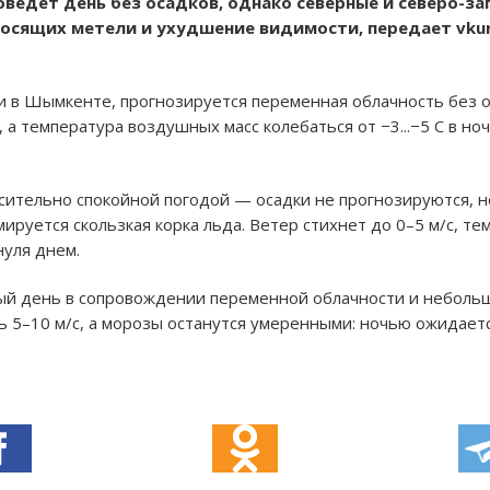
оведет день без осадков, однако северные и северо-з
осящих метели и ухудшение видимости, передает vkur
ти в Шымкенте, прогнозируется переменная облачность без 
, а температура воздушных масс колебаться от −3...−5 C в но
сительно спокойной погодой — осадки не прогнозируются, н
мируется скользкая корка льда. Ветер стихнет до 0–5 м/с, т
 нуля днем.
вый день в сопровождении переменной облачности и неболь
 5–10 м/с, а морозы останутся умеренными: ночью ожидается