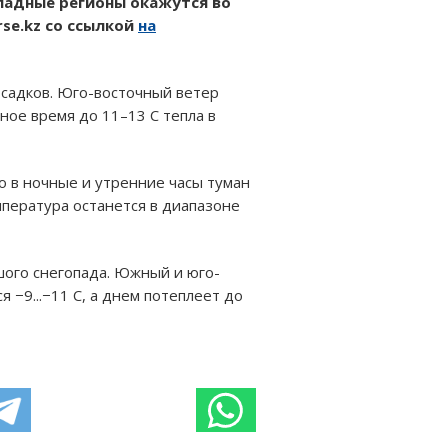
ападные регионы окажутся во
se.kz со ссылкой
на
осадков. Юго-восточный ветер
чное время до 11–13 C тепла в
о в ночные и утренние часы туман
емпература останется в диапазоне
шого снегопада. Южный и юго-
 −9...−11 C, а днем потеплеет до