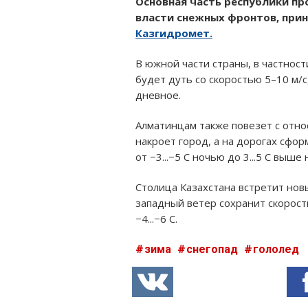
Основная часть республики пр
власти снежных фронтов, прин
Казгидромет.
В южной части страны, в частнос
будет дуть со скоростью 5–10 м/с
дневное.
Алматинцам также повезет с отно
накроет город, а на дорогах сфор
от −3...−5 C ночью до 3...5 C выше
Столица Казахстана встретит но
западный ветер сохранит скорость
−4...−6 C.
зима
снегопад
гололед