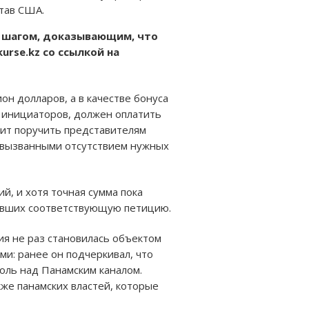
тав США.
м шагом, доказывающим, что
rse.kz со ссылкой на
он долларов, а в качестве бонуса
 инициаторов, должен оплатить
оит поручить представителям
а, вызванными отсутствием нужных
, и хотя точная сумма пока
савших соответствующую петицию.
ия не раз становилась объектом
и: ранее он подчеркивал, что
оль над Панамским каналом.
кже панамских властей, которые