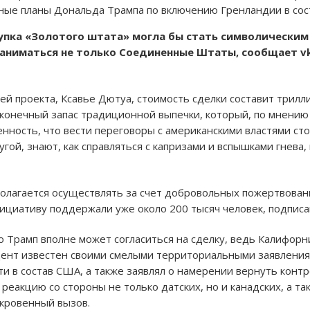
ные планы Дональда Трампа по включению Гренландии в сос
купка «Золотого штата» могла бы стать символически
аниматься не только Соединенные Штаты, сообщает vku
й проекта, Ксавье Дютуа, стоимость сделки составит трилли
сконечный запас традиционной выпечки, который, по мнению
енность, что вести переговоры с американскими властями ст
ругой, знают, как справляться с капризами и вспышками гнев
лагается осуществлять за счет добровольных пожертвований
нициативу поддержали уже около 200 тысяч человек, подпи
о Трамп вполне может согласиться на сделку, ведь Калифорн
дент известен своими смелыми территориальными заявлениям
и в состав США, а также заявлял о намерении вернуть контр
реакцию со стороны не только датских, но и канадских, а та
ткровенный вызов.