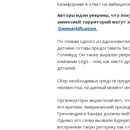
Калифорнию в ответ на амбициоз
Авторы идеи уверены, что по
аннексией территорий могут з
Denmarkification.
По словам одного из вдохновителе
датчане готовы предоставить бе
Голливуд. Он также выразил увер
компании Lego – они, как никто д
деталей.
Сбор необходимых средств предпо
неизвестна, на данный момент и
Организаторы акции полагают, чт
его критики. Американский прези
Гренландия и Канада должны войт
Однако его слова вызвали бурную 
восприняли такую риторику как о