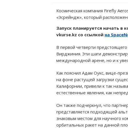
Космическая компания Firefly Aer
«Эсрейндж», который расположен 
Запуск планируется начать в к
vkurse.kz со ссылкой
на SpaceN
В первой четверти предстоящего 
Вирджиния. Эти шаги демонстриру
международной арене, но и к уве
Как пояснил Адам Оукс, вице-пре
на фоне растущей загрузки суще
Калифорнии, привели к так назыв
естественные явления, как непред
Он также подчеркнул, что партне
представляется подходящей альте
знаковым местом для научного ко
орбитальных ракет на данной пл