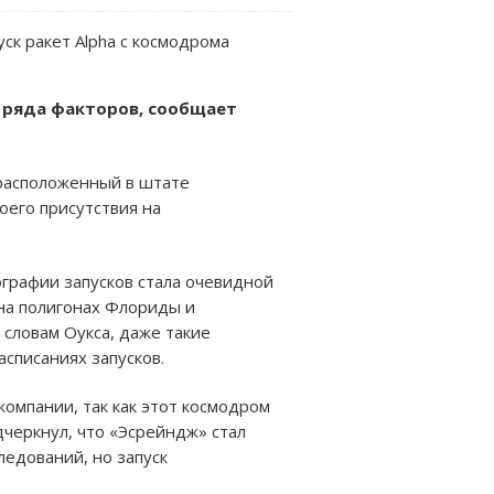
ск ракет Alpha с космодрома
от ряда факторов, сообщает
 расположенный в штате
оего присутствия на
ографии запусков стала очевидной
на полигонах Флориды и
 словам Оукса, даже такие
асписаниях запусков.
омпании, так как этот космодром
дчеркнул, что «Эсрейндж» стал
ледований, но запуск