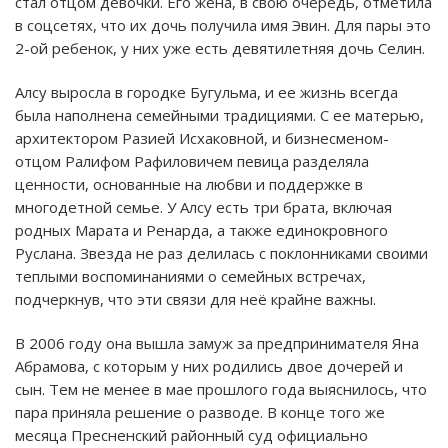
стал отцом девочки. Его жена, в свою очередь, отметила
в соцсетях, что их дочь получила имя Эвин. Для пары это
2-ой ребенок, у них уже есть девятилетняя дочь Селин.
Алсу выросла в городке Бугульма, и ее жизнь всегда
была наполнена семейными традициями. С ее матерью,
архитектором Разией Исхаковной, и бизнесменом-
отцом Ралифом Рафиловичем певица разделяла
ценности, основанные на любви и поддержке в
многодетной семье. У Алсу есть три брата, включая
родных Марата и Ренарда, а также единокровного
Руслана. Звезда не раз делилась с поклонниками своими
теплыми воспоминаниями о семейных встречах,
подчеркнув, что эти связи для неё крайне важны.
В 2006 году она вышла замуж за предпринимателя Яна
Абрамова, с которым у них родились двое дочерей и
сын. Тем не менее в мае прошлого года выяснилось, что
пара приняла решение о разводе. В конце того же
месяца Пресненский районный суд официально