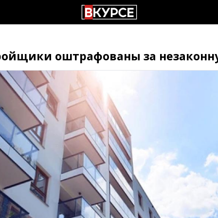
ойщики оштрафованы за незаконн