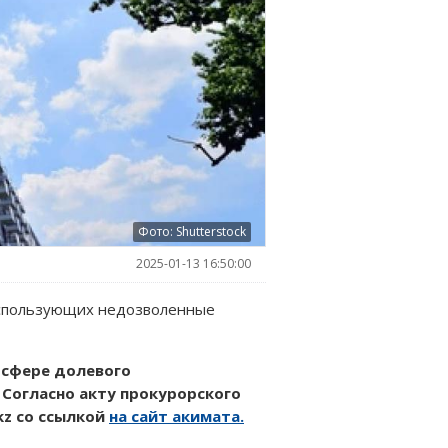
Фото: Shutterstock
2025-01-13 16:50:00
использующих недозволенные
 сфере долевого
 Согласно акту прокурорского
kz со ссылкой
на сайт акимата.