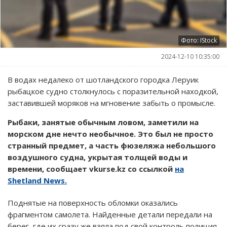
Фото: IStock
2024-12-10 10:35:00
В водах недалеко от шотландского городка Леруик
рыбацкое судно столкнулось с поразительной находкой,
заставившей моряков на мгновение забыть о промысле.
Рыбаки, занятые обычным ловом, заметили на
морском дне нечто необычное. Это был не просто
странный предмет, а часть фюзеляжа небольшого
воздушного судна, укрытая толщей воды и
времени, сообщает vkurse.kz со ссылкой
на
Shetland News.
Поднятые на поверхность обломки оказались
фрагментом самолета. Найденные детали передали на
берег, где их сразу же взяла под свой контроль полиция.