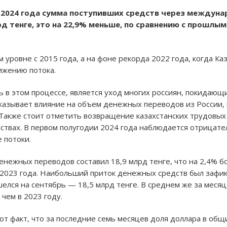
рь 2024 года сумма поступивших средств через между
д тенге, это на 22,9% меньше, по сравнению с прошлым
 уровне с 2015 года, а на фоне рекорда 2022 года, когда Каз
ижению потока.
 в этом процессе, является уход многих россиян, покидаю
 оказывает влияние на объем денежных переводов из России,
Также стоит отметить возвращение казахстанских трудовых
ствах. В первом полугодии 2024 года наблюдается отрицате
 потоки.
енежных переводов составил 18,9 млрд тенге, что на 2,4% б
 2023 года. Наибольший приток денежных средств был зафи
лся на сентябрь — 18,5 млрд тенге. В среднем же за месяц 
 чем в 2023 году.
т факт, что за последние семь месяцев доля доллара в общи