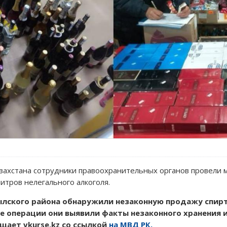
захстана сотрудники правоохранительных органов провели 
итров нелегального алкоголя.
ылского района обнаружили незаконную продажу спи
де операции они выявили факты незаконного хранения и
щает vkurse.kz со ссылкой
на МВД РК.