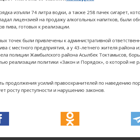
рядка изъяли 74 литра водки, а также 258 пачек сигарет, ко
ладал лицензией на продажу алкогольных напитков, были об
ов пива, готовых к реализации.
ых точек были привлечены к административной ответственн
ива с местного предприятия, а у 43-летнего жителя района 
дела полиции Жамбылского района Асылбек Токтамысов, бор
тью реализации политики «Закон и Порядок», о которой не 
сть продолжения усилий правоохранителей по наведению по
ует росту преступности и нарушению законов.