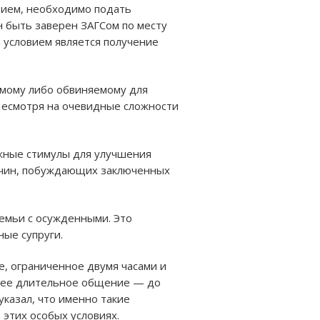
вием, необходимо подать
н быть заверен ЗАГСом по месту
 условием является получение
емому либо обвиняемому для
Несмотря на очевидные сложности
ажные стимулы для улучшения
ричин, побуждающих заключенных
емьи с осужденными. Это
ые супруги.
е, ограниченное двумя часами и
олее длительное общение — до
казал, что именно такие
этих особых условиях.