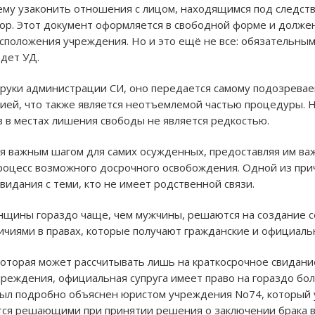
ему узаконить отношения с лицом, находящимся под следст
ор. Этот документ оформляется в свободной форме и долже
асположения учреждения. Но и это ещё не все: обязательным
едет УД.
в руки администрации СИ, оно передается самому подозрева
ией, что также является неотъемлемой частью процедуры. 
в в местах лишения свободы не является редкостью.
ся важным шагом для самих осужденных, предоставляя им в
 процесс возможного досрочного освобождения. Одной из п
свидания с теми, кто не имеет родственной связи.
нщины гораздо чаще, чем мужчины, решаются на создание с
чиями в правах, которые получают гражданские и официальн
которая может рассчитывать лишь на краткосрочное свидани
реждения, официальная супруга имеет право на гораздо б
был подробно объяснен юристом учреждения No74, который у
тся решающими при принятии решения о заключении брака в 