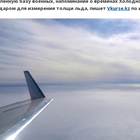
енную базу военных, напоминание о временах Холодной
радаром для измерения толщи льда, пишет
Vkurse.kz
по 