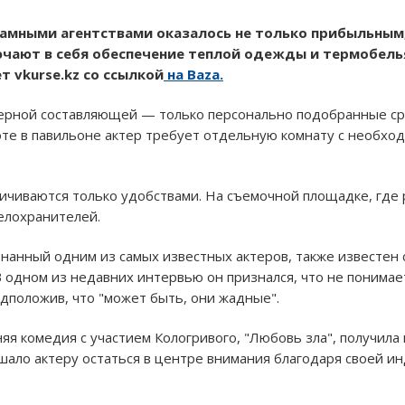
амными агентствами оказалось не только прибыльным,
чают в себя обеспечение теплой одежды и термобелья
 vkurse.kz со ссылкой
на Baza.
ерной составляющей — только персонально подобранные сре
боте в павильоне актер требует отдельную комнату с необхо
ичиваются только удобствами. На съемочной площадке, где 
телохранителей.
нанный одним из самых известных актеров, также известен
 одном из недавних интервью он признался, что не понима
дположив, что "может быть, они жадные".
няя комедия с участием Кологривого, "Любовь зла", получил
ешало актеру остаться в центре внимания благодаря своей и