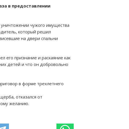
аза в предоставлении
м уничтожении чужого имущества
водитель, который решил
 висевшие на двери спальни
ел его признание и раскаяние как
них детей и что он добровольно
приговор в форме трехлетнего
щерба, отказался от
ному желанию.