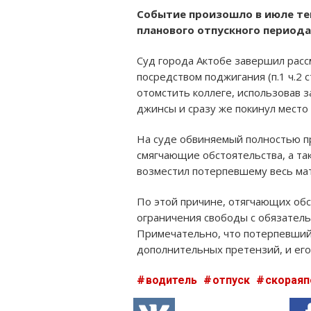
Событие произошло в июле тек
планового отпускного периода,
Суд города Актобе завершил рас
посредством поджигания (п.1 ч.2 
отомстить коллеге, использовав з
джинсы и сразу же покинул место
На суде обвиняемый полностью пр
смягчающие обстоятельства, а та
возместил потерпевшему весь ма
По этой причине, отягчающих обс
ограничения свободы с обязател
Примечательно, что потерпевший
дополнительных претензий, и его
водитель
отпуск
скорая