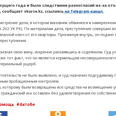
ущего года и было следствием разногласий из-за отк
 сообщает vkurse.kz, ссылаясь
на Telegram-канал.
смотрение дела, в котором виновник обвинялся в намеренно
ст.202 УК РК). По материалам дела, преступление совершил 
апасной ключ от его квартиры. Проникнув внутрь, он поджег
 преступления.
изнал свою вину, искренне раскаявшись в содеянном. Суд уч
кже тот факт, что он является кормильцем несовершеннолет
териальный ущерб.
тоятельств не было выявлено, и суд назначил подсудимому 
ьным пробационным контролем.
, которому были возвращены все средства на возмещение у
 гражданский иск оставлен без удовлетворения по собствен
помощь
Актобе