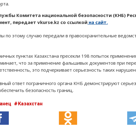
рта.
лужбы Комитета национальной безопасности (КНБ) Рес
нт, передает vkurse.kz со ссылкой
на сайт.
ы по этому случаю передали в правоохранительные ведомст
аничных пунктах Казахстана пресекли 198 попыток применен
оминает, что за применение фальшивых документов при пер
етственность, это подчеркивает серьезность таких нарушен
ный ответ пограничного органа КНБ демонстрируют серьез
беспечить безопасность границ.
ранец
Казахстан