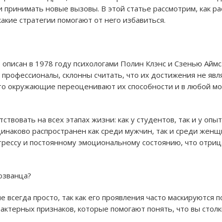
и принимать новые вызовы. В этой статье рассмотрим, как р
какие стратегии помогают от него избавиться.
описан в 1978 году психологами Полин Клэнс и Сзенью Аймс.
профессионалы, склонны считать, что их достижения не явл
то окружающие переоценивают их способности и в любой мо
твовать на всех этапах жизни: как у студентов, так и у опы
инаково распространен как среди мужчин, так и среди женщ
трессу и постоянному эмоциональному состоянию, что отриц
мозванца?
е всегда просто, так как его проявления часто маскируются 
актерных признаков, которые помогают понять, что вы столк