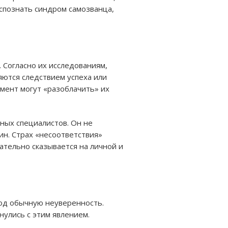
аспознать синдром самозванца,
 Согласно их исследованиям,
яются следствием успеха или
мент могут «разоблачить» их
тных специалистов. Он не
ин. Страх «несоответствия»
ательно сказывается на личной и
под обычную неуверенность.
нулись с этим явлением.