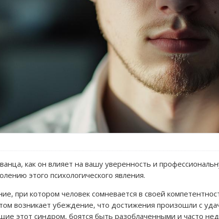
званца, как он влияет на вашу уверенность и профессиональ
олению этого психологического явления.
ние, при котором человек сомневается в своей компетентност
том возникает убеждение, что достижения произошли с удач
щие этот синдром, боятся быть разоблаченными и часто нед