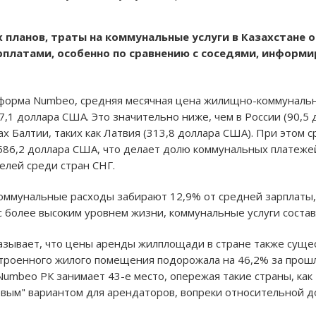
планов, траты на коммунальные услуги в Казахстане 
платами, особенно по сравнению с соседями, информир
тформа Numbeo, средняя месячная цена жилищно-коммуналь
 57,1 доллара США. Это значительно ниже, чем в России (90,5
х Балтии, таких как Латвия (313,8 доллара США). При этом с
586,2 доллара США, что делает долю коммунальных платеже
елей среди стран СНГ.
оммунальные расходы забирают 12,9% от средней зарплаты, 
с более высоким уровнем жизни, коммунальные услуги состав
зывает, что цены аренды жилплощади в стране также сущес
троенного жилого помещения подорожала на 46,2% за прошл
Numbeo РК занимает 43-е место, опережая такие страны, как 
евым" вариантом для арендаторов, вопреки относительной д