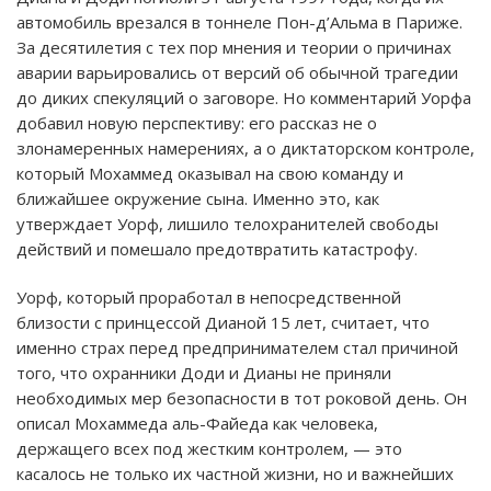
автомобиль врезался в тоннеле Пон-д’Альма в Париже.
За десятилетия с тех пор мнения и теории о причинах
аварии варьировались от версий об обычной трагедии
до диких спекуляций о заговоре. Но комментарий Уорфа
добавил новую перспективу: его рассказ не о
злонамеренных намерениях, а о диктаторском контроле,
который Мохаммед оказывал на свою команду и
ближайшее окружение сына. Именно это, как
утверждает Уорф, лишило телохранителей свободы
действий и помешало предотвратить катастрофу.
Уорф, который проработал в непосредственной
близости с принцессой Дианой 15 лет, считает, что
именно страх перед предпринимателем стал причиной
того, что охранники Доди и Дианы не приняли
необходимых мер безопасности в тот роковой день. Он
описал Мохаммеда аль-Файеда как человека,
держащего всех под жестким контролем, — это
касалось не только их частной жизни, но и важнейших