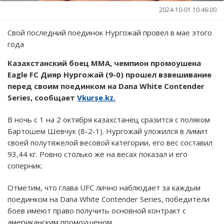
2024-10-01 10:46:00
Свой последний поединок Нургожай провел в мае этого
года
Казахстанский боец ММА, чемпион промоушена
Eagle FC Дияр Нургожай (9-0) прошел взвешивание
перед своим поединком на Dana White Contender
Series, сообщает
Vkurse.kz.
В ночь с 1 на 2 октября казахстанец сразится с поляком
Бартошем Шевчук (8-2-1). Нургожай уложился в лимит
своей полутяжелой весовой категории, его вес составил
93,44 кг. Ровно столько же на весах показал и его
соперник.
Отметим, что глава UFC лично наблюдает за каждым
поединком на Dana White Contender Series, победители
боев имеют право получить основной контракт с
американским промоушеном.