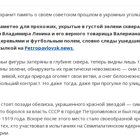
хранит память о своём советском прошлом в укромных уголка
заметно для прохожих, укрытые в густой зелени сквера
 Владимира Ленина и его верного товарища Валериан
еревьями и футбольным полем, словно следы ушедшей
ссылкой на
Petropavlovsk.news.
и фигуры затеряны в глубине сквера, теперь видны лишь тем
лны зелени, обнаружить их практически невозможно — они с
 зимой, когда природа оголяет свои ветви, а снег белоснеж
льший контраст. Но даже тогда, даже при прогулке по улиц
 стоят позади обелиска, украшенного красной звездой — с
кто боролся за власть СССР в городе Петропавловск и был по
1919 года. Вскоре после этого место стало своеобразной хр
тех, кто участвовал в испытаниях на Семипалатинском ядерн
рии.