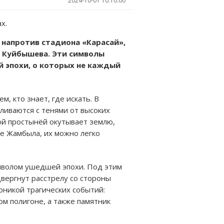
2024-10-01 10:10:00
х.
 напротив стадиона «Карасай»,
а Куйбышева. Эти символы
 эпохи, о которых не каждый
, кто знает, где искать. В
ливаются с тенями от высоких
ной простынёй окутывает землю,
е Жамбыла, их можно легко
имволом ушедшей эпохи. Под этим
двергнут расстрелу со стороны
оникой трагических событий:
ом полигоне, а также памятник