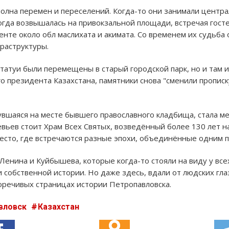
олна перемен и переселений. Когда-то они занимали центра
гда возвышалась на привокзальной площади, встречая госте
нте около обл маслихата и акимата. Со временем их судьба 
раструктуры.
атуи были перемещены в старый городской парк, но и там их
о президента Казахстана, памятники снова "сменили прописк
нувшаяся на месте бывшего православного кладбища, стала м
евьев стоит Храм Всех Святых, возведённый более 130 лет 
место, где встречаются разные эпохи, объединённые одним 
Ленинa и Куйбышевa, которые когда-то стояли на виду у все
и собственной истории. Но даже здесь, вдали от людских гл
оречивых страницах истории Петропавловска.
вловск
Казахстан