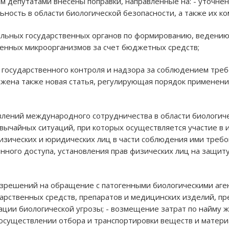
м депутатами внесены поправки, направленные на: - уточне
ность в области биологической безопасности, а также их к
альных государственных органов по формированию, ведени
енных микроорганизмов за счет бюджетных средств;
государственного контроля и надзора за соблюдением треб
ожена также новая статья, регулирующая порядок применени
влений международного сотрудничества в области биологиче
ычайных ситуаций, при которых осуществляется участие в и
изических и юридических лиц в части соблюдения ими требо
ного доступа, установления прав физических лиц на защиту
азрешений на обращение с патогенными биологическими аген
арственных средств, препаратов и медицинских изделий, п
ации биологической угрозы; - возмещение затрат по найму 
 осуществлении отбора и транспортировки веществ и матер