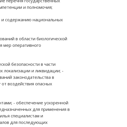
ние перечня государственных
омпетенции и полномочия;
ю и содержанию национальных
ований в области биологической
я мер оперативного
ской безопасности в части
х локализации и ликвидации; -
ваний законодательства в
 от воздействия опасных
тами; - обеспечение ускоренной
редназначенных для применения в
жилья специалистам и
иалов для последующих