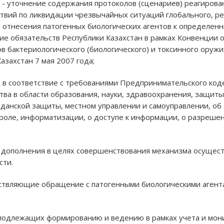
; - уточнение содержания протоколов (сценариев) реагирова
ствий по ликвидации чрезвычайных ситуаций глобального, р
 отнесения патогенных биологических агентов к определенн
ение обязательств Республики Казахстан в рамках Конвенции
в бактериологического (биологического) и токсинного оружи
захстан 7 мая 2007 года;
 в соответствие с требованиями Предпринимательского кодек
тва в области образования, науки, здравоохранения, защиты
данской защиты, местном управлении и самоуправлении, об 
троле, информатизации, о доступе к информации, о разреше
 дополнения в целях совершенствования механизма осущест
сти.
ществляющие обращение с патогенными биологическими агент
 подлежащих формированию и ведению в рамках учета и мони