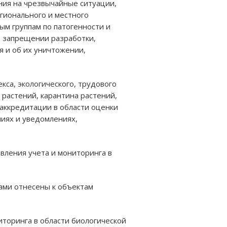
ния на чрезвычайные ситуации,
егионального и местного
ым группам по патогенности и
 о запрещении разработки,
я и об их уничтожении,
са, экологического, трудового
 растений, карантина растений,
аккредитации в области оценки
ниях и уведомлениях,
вления учета и мониторинга в
ами отнесены к объектам
торинга в области биологической