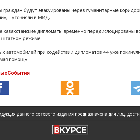
пы граждан будут эвакуированы через гуманитарные коридор
и», - уточняли в МИД.
ве казахстанские дипломаты временно передислоцированы в
 штатном режиме.
ых автомобилей при содействии дипломатов 44 уже покинул
мая помощь.
выеСобытия
укция данного сетевого издания предназначена для лиц, достиг