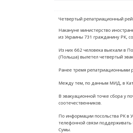
Четвертый репатриационный рейс 
Накануне министерство иностранн
из Украины 731 гражданину РК, 
Из них 662 человека выехали в П
(Польша) вылетел четвертый эва
Ранее тремя репатриационными ре
Между тем, по данным МИД, в Кат
В эвакуационной точке сбора у по
соотечественников.
По информации посольства РК в У
телефонной связи поддерживать к
Сумы.