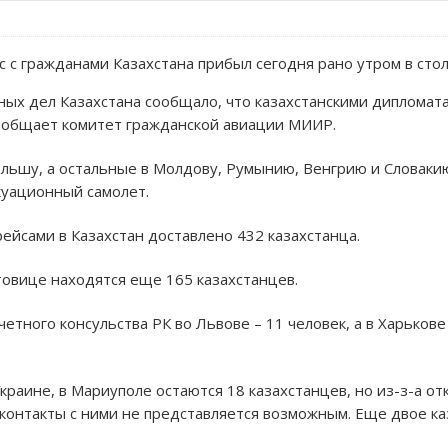
с гражданами Казахстана прибыл сегодня рано утром в стол
ых дел Казахстана сообщало, что казахстанскими дипломат
сообщает комитет гражданской авиации МИИР.
ольшу, а остальные в Молдову, Румынию, Венгрию и Словакию
куационный самолет.
йсами в Казахстан доставлено 432 казахстанца.
овице находятся еще 165 казахстанцев.
четного консульства РК во Львове – 11 человек, а в Харьков
краине, в Мариуполе остаются 18 казахстанцев, но из-з-а о
онтакты с ними не представляется возможным. Еще двое ка