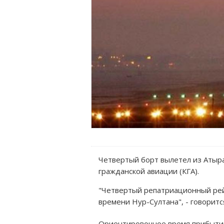
Четвертый борт вылетел из Атыра
гражданской авиации (КГА).
"Четвертый репатриационный рейс
времени Нур-Султана", - говорит
Ориентировочное время прибытия 