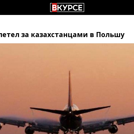
етел за казахстанцами в Польшу