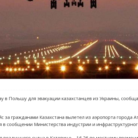
у в Польшу для эвакуации казахстанцев из Украины, сообща
 за гражданами Казахстана вылетел из аэропорта города Ат
ся в сообщении Министерства индустрии и инфраструктурног
воздушного судна в Катовице – 16.26 по местному времени 